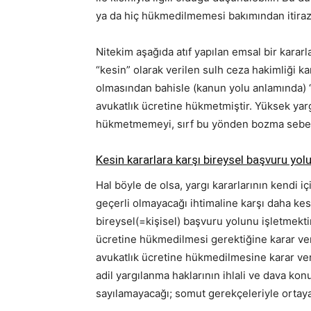
ya da hiç hükmedilmemesi bakımından itiraz
Nitekim aşağıda atıf yapılan emsal bir kararl
“kesin” olarak verilen sulh ceza hakimliği k
olmasından bahisle (kanun yolu anlamında) “it
avukatlık ücretine hükmetmiştir. Yüksek yarg
hükmetmemeyi, sırf bu yönden bozma sebeb
Kesin kararlara karşı bireysel başvuru yol
Hal böyle de olsa, yargı kararlarının kendi 
geçerli olmayacağı ihtimaline karşı daha k
bireysel(=kişisel) başvuru yolunu işletmekt
ücretine hükmedilmesi gerektiğine karar verd
avukatlık ücretine hükmedilmesine karar ver
adil yargılanma haklarının ihlali ve dava k
sayılamayacağı; somut gerekçeleriyle ortaya