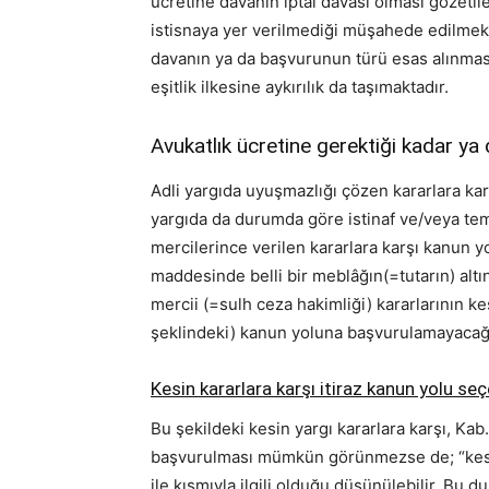
ücretine davanın iptal davası olması gözetil
istisnaya yer verilmediği müşahede edilmekte
davanın ya da başvurunun türü esas alınmas
eşitlik ilkesine aykırılık da taşımaktadır.
Avukatlık ücretine gerektiği kadar y
Adli yargıda uyuşmazlığı çözen kararlara kar
yargıda da durumda göre istinaf ve/veya temy
mercilerince verilen kararlara karşı kanun yo
maddesinde belli bir meblâğın(=tutarın) altın
mercii (=sulh ceza hakimliği) kararlarının kes
şeklindeki) kanun yoluna başvurulamayacağ
Kesin kararlara karşı itiraz kanun yolu se
Bu şekildeki kesin yargı kararlara karşı, Ka
başvurulması mümkün görünmezse de; “kesinli
ile kısmıyla ilgili olduğu düşünülebilir. Bu