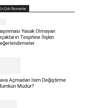
En Çok Okunanlar
aşınması Yasak Olmayan
ıçakların Tespitine İlişkin
eğerlendirmeler
ava Açmadan İsim Değiştirme
ümkün Müdür?