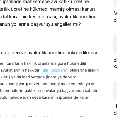
n
iptalinde mahkemece
avukatlık ücretine
katlık ücretine hükmedilmemiş olması kanun
M
ptal kararının kesin olması, avukatlık ücretine
B
nun yollarına başvuruyu engeller mi?
lama gideri ve
avukatlık ücretine
hükmedilmesi
B
, tarafların haklılık oranlarına göre hükmedilir.
k
n avukatlarının hakkıdır.
İdari cezaların
iptallerine ilişkin
kleri) ya da idari yargıda (idare ya da vergi
uda hangi yargı düzeninde hangi mahkemenin ya da
Bu mercilerin baktıkları davalar ya başvurunun kabulü
ulü halinde idari ceza kararının iptaline de karar
H
S