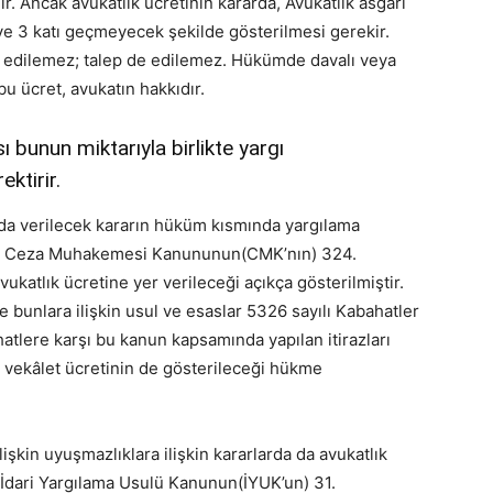
r. Ancak avukatlık ücretinin kararda, Avukatlık asgari
ve 3 katı geçmeyecek şekilde gösterilmesi gerekir.
a edilemez; talep de edilemez. Hükümde davalı veya
u ücret, avukatın hakkıdır.
 bunun miktarıyla birlikte yargı
ktirir.
da verilecek kararın hüküm kısmında yargılama
yılı Ceza Muhakemesi Kanununun(CMK’nın) 324.
ukatlık ücretine yer verileceği açıkça gösterilmiştir.
 ve bunlara ilişkin usul ve esaslar 5326 sayılı Kabahatler
tlere karşı bu kanun kapsamında yapılan itirazları
) vekâlet ücretinin de gösterileceği hükme
lişkin uyuşmazlıklara ilişkin kararlarda da avukatlık
ı İdari Yargılama Usulü Kanunun(İYUK’un) 31.