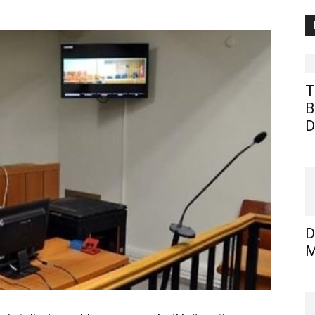
T
B
D
D
M