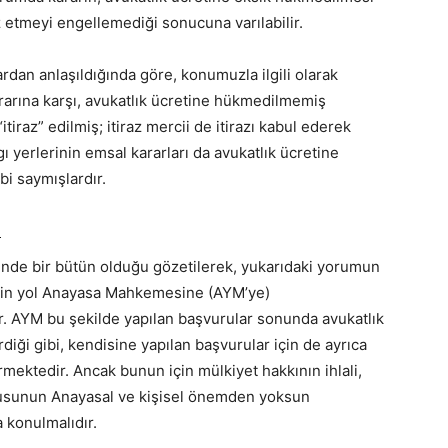
 etmeyi engellemediği sonucuna varılabilir.
ardan anlaşıldığında göre, konumuzla ilgili olarak
ararına karşı, avukatlık ücretine hükmedilmemiş
iraz” edilmiş; itiraz mercii de itirazı kabul ederek
ı yerlerinin emsal kararları da avukatlık ücretine
i saymışlardır.
u
içinde bir bütün olduğu gözetilerek, yukarıdaki yorumun
esin yol Anayasa Mahkemesine (AYM’ye)
ir. AYM bu şekilde yapılan başvurular sonunda avukatlık
iği gibi, kendisine yapılan başvurular için de ayrıca
mektedir. Ancak bunun için mülkiyet hakkının ihlali,
onusunun Anayasal ve kişisel önemden yoksun
 konulmalıdır.