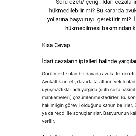
Soru özeti/içeriği:
İdari cezaları
hükmedilebilir mi? Bu kararda avu
yollarına başvuruyu gerektirir mi? İ
hükmedilmesi bakımından ka
Kısa Cevap
İdari cezaların
iptalleri halinde yargı
Görülmekte olan bir davada avukatlık ücretine
Avukatlık ücreti, davada tarafların vekili ola
uyuşmazlıklar adli yargıda (sulh ceza hakimli
mahkemeleri) çözümlenmektedirler. Bu kon
hakimliğin görevli olduğunu kanun belirler. 
ya da reddi ile sonuçlanırlar. Başvurunun kab
verilir.