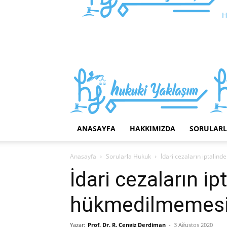
H
ANASAYFA
HAKKIMIZDA
SORULAR
Anasayfa
Sorularla Hukuk
İdari cezaların iptalin
İdari cezaların ip
hükmedilmemesin
Yazar:
Prof. Dr. R. Cengiz Derdiman
-
3 Ağustos 2020