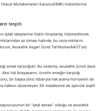
yılı Hukuk Muhakemeleri Kanunu(HMK) hükümlerine
rın tespiti
n iptali taleplerine ilişkin itirazlarda, hükmedilecek
ı miktarından az olması halinde, bu ceza miktarını
urum, Avukatlık Asgari Ücret Tarifesine(AAÜT’ye)
ığı emek karşılığıdır. Bu nedenle, avukatlık ücreti dava
. Aksi hal Anayasanın, ücretin emeğin karşılığı
onu, bir başka yönü itibarıyla hak arama hürriyetini de
ma hakkını düzenleyen 36. maddesine de aykırılık teşkil
li başvurusunun bir “iptal davası” olduğu ve avukatlık