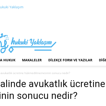
ukuki Yaklaşım
LA HUKUK
MAKALELER
DILEKÇE FORM VE YAZILAR
DIĞ
de avukatlık ücretine hükmedilmemesinin sonucu nedir?
talinde avukatlık ücretine
in sonucu nedir?