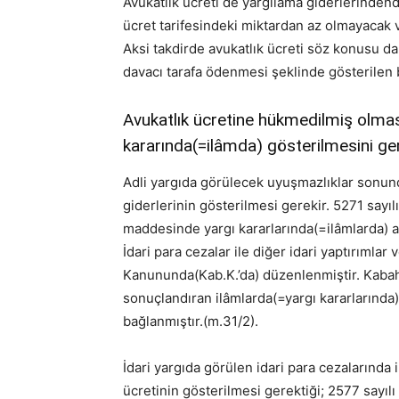
Avukatlık ücreti de yargılama giderlerindendi
ücret tarifesindeki miktardan az olmayacak 
Aksi takdirde avukatlık ücreti söz konusu d
davacı tarafa ödenmesi şeklinde gösterilen b
Avukatlık ücretine hükmedilmiş olması
kararında(=ilâmda) gösterilmesini gere
Adli yargıda görülecek uyuşmazlıklar sonun
giderlerinin gösterilmesi gerekir. 5271 sa
maddesinde yargı kararlarında(=ilâmlarda) av
İdari para cezalar ile diğer idari yaptırımlar
Kanununda(Kab.K.’da) düzenlenmiştir. Kabaha
sonuçlandıran ilâmlarda(=yargı kararlarında
bağlanmıştır.(m.31/2).
İdari yargıda görülen idari para cezalarında i
ücretinin gösterilmesi gerektiği; 2577 sayıl