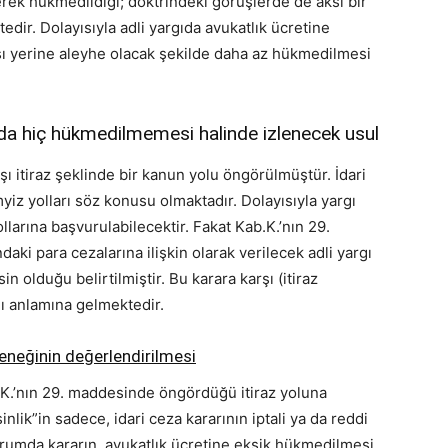
erek hükmedildiği; doktrindeki görüşlerde de aksi bir
dir. Dolayısıyla adli yargıda avukatlık ücretine
ı yerine aleyhe olacak şekilde daha az hükmedilmesi
a da hiç hükmedilmemesi halinde izlenecek usul
şı itiraz şeklinde bir kanun yolu öngörülmüştür. İdari
iz yolları söz konusu olmaktadır. Dolayısıyla yargı
llarına başvurulabilecektir. Fakat Kab.K.’nın 29.
daki para cezalarına ilişkin olarak verilecek adli yargı
in olduğu belirtilmiştir. Bu karara karşı (itiraz
ı anlamına gelmektedir.
çeneğinin değerlendirilmesi
b.K.’nın 29. maddesinde öngördüğü itiraz yoluna
k”in sadece, idari ceza kararının iptali ya da reddi
 durumda kararın, avukatlık ücretine eksik hükmedilmesi