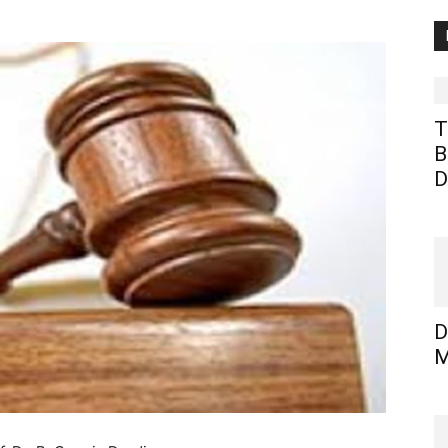
T
B
D
D
M