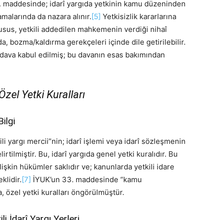
. maddesinde; idarî yargıda yetkinin kamu düzeninden
amalarında da nazara alınır.
[5]
Yetkisizlik kararlarına
sus, yetkili addedilen mahkemenin verdiği nihaî
, bozma/kaldırma gerekçeleri içinde dile getirilebilir.
dava kabul edilmiş; bu davanın esas bakımından
Özel Yetki Kuralları
ilgi
 yargı mercii”nin; idarî işlemi veya idarî sözleşmenin
irtilmiştir. Bu, idarî yargıda genel yetki kuralıdır. Bu
işkin hükümler saklıdır ve; kanunlarda yetkili idare
lidir.
[7]
İYUK’un 33. maddesinde “kamu
da, özel yetki kuralları öngörülmüştür.
li İdarî Yargı Yerleri