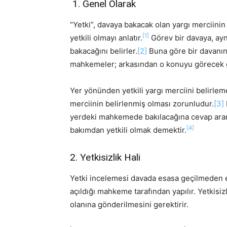
1. Genel Olarak
“Yetki”, davaya bakacak olan yargı merciini
[1]
yetkili olmayı anlatır.
Görev bir davaya, ay
bakacağını belirler.
[2]
Buna göre bir davanın
mahkemeler; arkasından o konuyu görecek g
Yer yönünden yetkili yargı merciini belirlem
merciinin belirlenmiş olması zorunludur.
[3]
yerdeki mahkemede bakılacağına cevap arama
[4]
bakımdan yetkili olmak demektir.
2. Yetkisizlik Hali
Yetki incelemesi davada esasa geçilmeden e
açıldığı mahkeme tarafından yapılır. Yetkisizl
olanına gönderilmesini gerektirir.