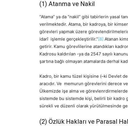
(1) Atanma ve Nakil
“Atama” ya da “nakil” gibi tabirlerin yasal t
verilmektedir. Atama, bir kadroya, bir kimse
görevleri yapmak üzere görevlendirilmelerid
idarî işlemle gerçekleştirilir.”
[8]
Atanan kims
getirir. Kamu görevlilerine atandıkları kad
Kadrosu kaldırılan -ya da 2547 sayılı kanun
şartına bağlı olmayan atamalarda derhal kadro
Kadro, bir kamu tüzel kişisine (–ki Devlet de
aracıdır. Ve memurun görevlerini derece ve 
Ülkemizde işe alma ve görevlenrdirmelerde 
sistemde bu sistemde kişi, belirli bir kadro gö
sürekli ve düzenli olarak yürütülmesinde ger
(2) Özlük Hakları ve Parasal Ha