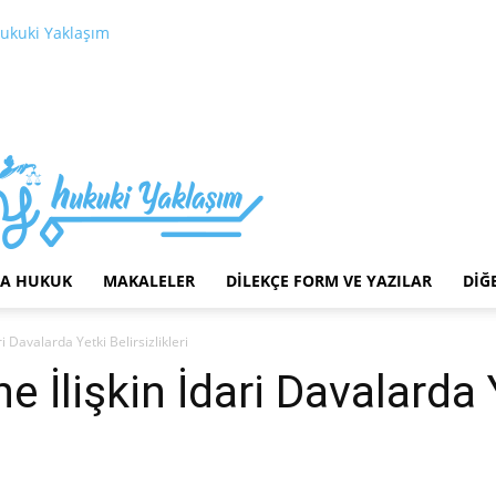
ukuki Yaklaşım
LA HUKUK
MAKALELER
DILEKÇE FORM VE YAZILAR
DIĞ
i Davalarda Yetki Belirsizlikleri
e İlişkin İdari Davalarda 