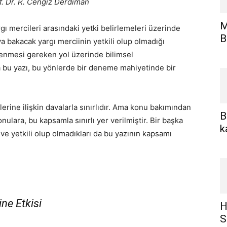
f. Dr. R. Cengiz Derdiman
M
gı mercileri arasındaki yetki belirlemeleri üzerinde
B
a bakacak yargı merciinin yetkili olup olmadığı
zlenmesi gereken yol üzerinde bilimsel
a bu yazı, bu yönlerde bir deneme mahiyetinde bir
erine ilişkin davalarla sınırlıdır. Ama konu bakımından
B
onulara, bu kapsamla sınırlı yer verilmiştir. Bir başka
k
 ve yetkili olup olmadıkları da bu yazının kapsamı
ine Etkisi
H
S