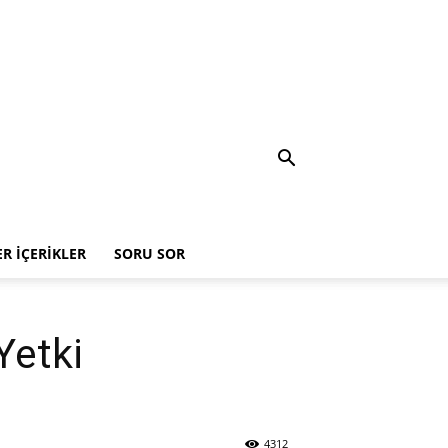
ER İÇERIKLER
SORU SOR
Yetki
4312