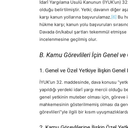
İdarî Yargılama Usulü Kanunun (İYUK’un) 32
olduğu belirtilmiştir. Yetki; davanın diğer aş
karşı kanun yollarına başvurulamaz.
[6]
Bu hu
hükme karşı; kanun yolu başvuruları sırasında
Davada ön/kabul şartları tekemmül etmişse 
incelenmesine geçilmiş olur.
B. Kamu Görevlileri İçin Genel ve 
1. Genel ve Özel Yetkiye İlişkin Genel B
İYUK’un 32. maddesinde, dava konusu “yetkili
yapıldığı yerdeki idarî yargı mercii olduğu bel
genel yetkinin muteber olması için, göreve il
mahkemesinin gösterilmemiş olması da gerek
görevlileri”yle ilgili bir kısım uyuşmazlıklar
2. Kamu Görevlilerine İlişkin Özel Yetki