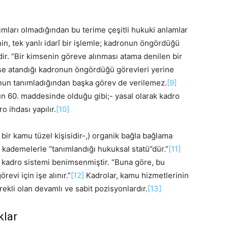
anımları olmadığından bu terime çeşitli hukuki anlamlar
nin, tek yanlı idarî bir işlemle; kadronun öngördüğü
ir. “Bir kimsenin göreve alınması atama denilen bir
e atandığı kadronun öngördüğü görevleri yerine
ronun tanımladığından başka görev de verilemez.
[9]
un 60. maddesinde olduğu gibi;- yasal olarak kadro
 ihdası yapılır.
[10]
 bir kamu tüzel kişisidir-,) organik bağla bağlama
kademelerle “tanımlandığı hukuksal statü”dür.”
[11]
kadro sistemi benimsenmiştir. “Buna göre, bu
revi için işe alınır.”
[12]
Kadrolar, kamu hizmetlerinin
ekli olan devamlı ve sabit pozisyonlardır.
[13]
klar