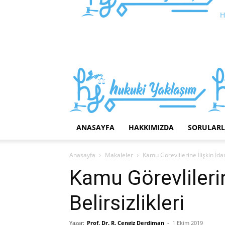
H
ANASAYFA
HAKKIMIZDA
SORULAR
Anasayfa
Makaleler
Kamu Görevlilerine İlişkin İdar
Kamu Görevlilerin
Belirsizlikleri
Yazar:
Prof. Dr. R. Cengiz Derdiman
-
1 Ekim 2019