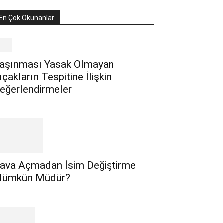
En Çok Okunanlar
aşınması Yasak Olmayan
ıçakların Tespitine İlişkin
eğerlendirmeler
ava Açmadan İsim Değiştirme
ümkün Müdür?