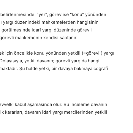
n belirlenmesinde, “yer”; görev ise “konu” yönünden
nı yargı düzenindeki mahkemelerden hangisinin
 görülmesinde idarî yargı düzeninde görevli
örevli mahkemenin kendisi saptanır.
ek için öncelikle konu yönünden yetkili (=görevli) yargı
Dolayısıyla, yetki, davanın; görevli yargıda hangi
ktadır. Şu halde yetki; bir davaya bakmaya coğrafî
vvelki kabul aşamasında olur. Bu inceleme davanın
ik kararları, davanın idarî yargı mercilerinden yetkili