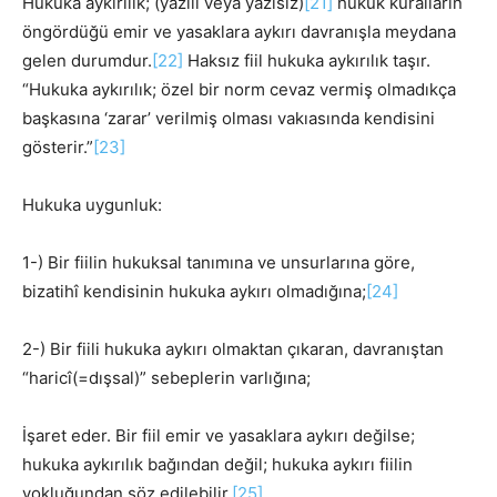
Hukuka aykırılık; (yazılı veya yazısız)
[21]
hukuk kuralların
öngördüğü emir ve yasaklara aykırı davranışla meydana
gelen durumdur.
[22]
Haksız fiil hukuka aykırılık taşır.
“Hukuka aykırılık; özel bir norm cevaz vermiş olmadıkça
başkasına ‘zarar’ verilmiş olması vakıasında kendisini
gösterir.”
[23]
Hukuka uygunluk:
1-) Bir fiilin hukuksal tanımına ve unsurlarına göre,
bizatihî kendisinin hukuka aykırı olmadığına;
[24]
2-) Bir fiili hukuka aykırı olmaktan çıkaran, davranıştan
“haricî(=dışsal)” sebeplerin varlığına;
İşaret eder. Bir fiil emir ve yasaklara aykırı değilse;
hukuka aykırılık bağından değil; hukuka aykırı fiilin
yokluğundan söz edilebilir.
[25]