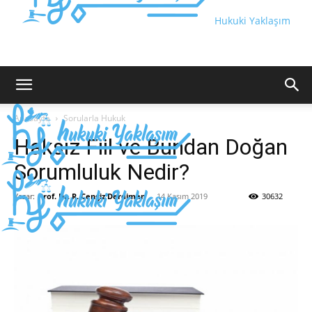
Hukuki Yaklaşım
Anasayfa
Sorularla Hukuk
Haksız Fiil ve Bundan Doğan
Sorumluluk Nedir?
Yazar:
Prof. Dr. R. Cengiz Derdiman
-
14 Kasım 2019
30632