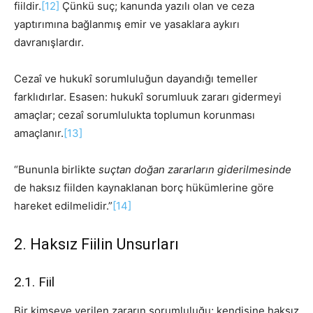
fiildir.
[12]
Çünkü suç; kanunda yazılı olan ve ceza
yaptırımına bağlanmış emir ve yasaklara aykırı
davranışlardır.
Cezaî ve hukukî sorumluluğun dayandığı temeller
farklıdırlar. Esasen: hukukî sorumluuk zararı gidermeyi
amaçlar; cezaî sorumlulukta toplumun korunması
amaçlanır.
[13]
“Bununla birlikte
suçtan doğan zararların giderilmesinde
de haksız fiilden kaynaklanan borç hükümlerine göre
hareket edilmelidir.”
[14]
2. Haksız Fiilin Unsurları
2.1. Fiil
Bir kimseye verilen zararın sorumluluğu; kendisine haksız