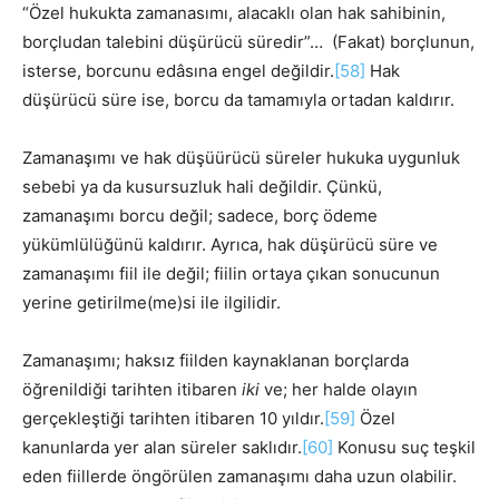
“Özel hukukta zamanasımı, alacaklı olan hak sahibinin,
borçludan talebini düşürücü süredir”… (Fakat) borçlunun,
isterse, borcunu edâsına engel değildir.
[58]
Hak
düşürücü süre ise, borcu da tamamıyla ortadan kaldırır.
Zamanaşımı ve hak düşüürücü süreler hukuka uygunluk
sebebi ya da kusursuzluk hali değildir. Çünkü,
zamanaşımı borcu değil; sadece, borç ödeme
yükümlülüğünü kaldırır. Ayrıca, hak düşürücü süre ve
zamanaşımı fiil ile değil; fiilin ortaya çıkan sonucunun
yerine getirilme(me)si ile ilgilidir.
Zamanaşımı; haksız fiilden kaynaklanan borçlarda
öğrenildiği tarihten itibaren
iki
ve; her halde olayın
gerçekleştiği tarihten itibaren 10 yıldır.
[59]
Özel
kanunlarda yer alan süreler saklıdır.
[60]
Konusu suç teşkil
eden fiillerde öngörülen zamanaşımı daha uzun olabilir.