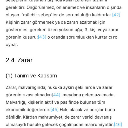
gerekitirr. Öngörülemez, önlenemez ve insanların dışında
oluşan “mücbir sebep”ler de sorumluluğu kaldırırlar.
[42]
Kişinin zarar görmemek ya da zararı azaltmak için
göstermesi gereken özen yoksunluğu; 3. kişi veya zarar
görenin kusuru;
[43]
o oranda sorumluuktan kurtarıcı rol
oynar.
2.4. Zarar
(1) Tanım ve Kapsam
Zarar, malvarlığında; hukuka aykırı şekillerde ve zarar
görenin rızası olmadan
[44]
meydana gelen azalmadır.
Malvarlığı, kişilerin aktif ve pasifinde bulunan tüm
ekonomik değerlerdir.
[45]
Hak, alacak ve borçlar buna
dâhildir. Kârdan mahrumiyet, de zarar verici davranış
olmasaydı husule gelecek çoğalmadan mahrumiyettir.
[46]