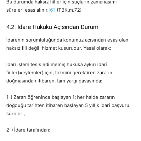
Bu durumda haksız fiiller için suçların zamanaşımı
süreleri esas alınır.
[61]
(TBK,m.72)
4.2. İdare Hukuku Açısından Durum
İdarenin sorumluluğunda konumuz açısından esas olan
haksız fiil değil; hizmet kusurudur. Yasal olarak:
İdari işlem tesis edilmemiş hukuka aykırı idarî
fiiller(=eylemler) için; tazmini gerektiren zararın
doğmasından itibaren, tam yargı davasında:
1-) Zararı öğrenince başlayan 1; her halde zararın
doğduğu tarihten itibaren başlayan 5 yıllık idarî başvuru
süreleri;
2-) İdare tarafından: