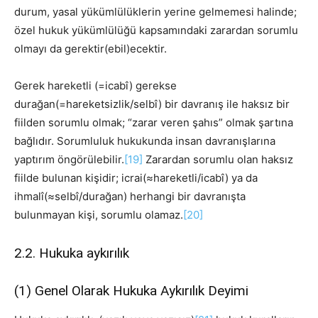
durum, yasal yükümlülüklerin yerine gelmemesi halinde;
özel hukuk yükümlülüğü kapsamındaki zarardan sorumlu
olmayı da gerektir(ebil)ecektir.
Gerek hareketli (=icabî) gerekse
durağan(=hareketsizlik/selbî) bir davranış ile haksız bir
fiilden sorumlu olmak; “zarar veren şahıs” olmak şartına
bağlıdır. Sorumluluk hukukunda insan davranışlarına
yaptırım öngörülebilir.
[19]
Zarardan sorumlu olan haksız
fiilde bulunan kişidir; icrai(≈hareketli/icabî) ya da
ihmalî(≈selbî/durağan) herhangi bir davranışta
bulunmayan kişi, sorumlu olamaz.
[20]
2.2. Hukuka aykırılık
(1) Genel Olarak Hukuka Aykırılık Deyimi