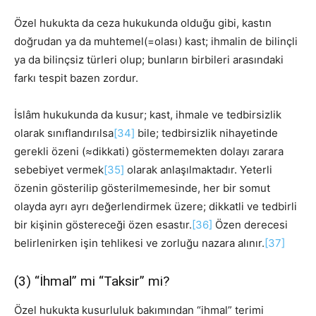
Özel hukukta da ceza hukukunda olduğu gibi, kastın
doğrudan ya da muhtemel(=olası) kast; ihmalin de bilinçli
ya da bilinçsiz türleri olup; bunların birbileri arasındaki
farkı tespit bazen zordur.
İslâm hukukunda da kusur; kast, ihmale ve tedbirsizlik
olarak sınıflandırılsa
[34]
bile; tedbirsizlik nihayetinde
gerekli özeni (≈dikkati) göstermemekten dolayı zarara
sebebiyet vermek
[35]
olarak anlaşılmaktadır. Yeterli
özenin gösterilip gösterilmemesinde, her bir somut
olayda ayrı ayrı değerlendirmek üzere; dikkatli ve tedbirli
bir kişinin göstereceği özen esastır.
[36]
Özen derecesi
belirlenirken işin tehlikesi ve zorluğu nazara alınır.
[37]
(3) “İhmal” mi “Taksir” mi?
Özel hukukta kusurluluk bakımından “ihmal” terimi