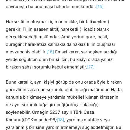
davranışta bulunulması halinde mümkündür.
[15]
Haksız fiilin oluşması için öncelikle, bir fiil(=eylem)
gerekir. Fiilin esasen aktif, hareketli (=icabî) olarak
gerçekleşeceği malûmdur. Ama yerine göre, pasif,
durağan; hareketsiz kalmakla da haksız fiilin oluşması
mevzubahis olabilir.
[16]
Emsal karar, sarhoşken sızdığı
yerde soğuktan ölen birisi için; bu kişiyi orada yalnız
bırakan şahsı sorumlu kabul etmemiştir.
[17]
Buna karşılık, aynı kişiyi görüp de onu orada öyle bırakan
görevlinin zarardan sorumlu olabileceği malûmdur. Hatta,
kanunla bir kimseye yardımla mükellef kılınan kimsenin
de aynı sorumluluğa gireceği(=dûçar olacağı)
söylenebilir. Örneğin 5237 sayılı Türk Ceza
Kanunu{(TCK)madde:98}
[18]
, yardıma muhtaç veya
yaralanmış birisine yardım etmemeyi suç addetmiştir. Bu