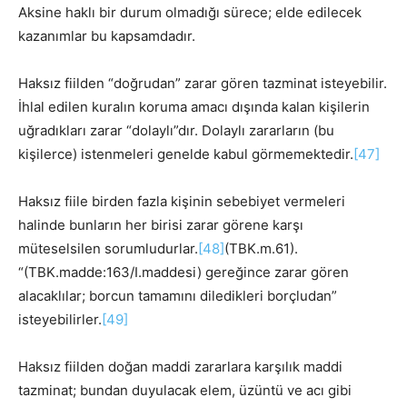
Aksine haklı bir durum olmadığı sürece; elde edilecek
kazanımlar bu kapsamdadır.
Haksız fiilden “doğrudan” zarar gören tazminat isteyebilir.
İhlal edilen kuralın koruma amacı dışında kalan kişilerin
uğradıkları zarar “dolaylı”dır. Dolaylı zararların (bu
kişilerce) istenmeleri genelde kabul görmemektedir.
[47]
Haksız fiile birden fazla kişinin sebebiyet vermeleri
halinde bunların her birisi zarar görene karşı
müteselsilen sorumludurlar.
[48]
(TBK.m.61).
“(TBK.madde:163/I.maddesi) gereğince zarar gören
alacaklılar; borcun tamamını diledikleri borçludan”
isteyebilirler.
[49]
Haksız fiilden doğan maddi zararlara karşılık maddi
tazminat; bundan duyulacak elem, üzüntü ve acı gibi