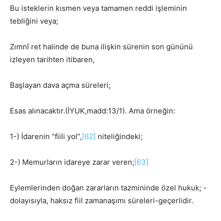
Bu isteklerin kısmen veya tamamen reddi işleminin
tebliğini veya;
Zımnî ret halinde de buna ilişkin sürenin son gününü
izleyen tarihten itibaren,
Başlayan dava açma süreleri;
Esas alınacaktır.(İYUK,madd:13/1). Ama örneğin:
1-) İdarenin “fiili yol”,
[62]
niteliğindeki;
2-) Memurların idareye zarar veren;
[63]
Eylemlerinden doğan zararların tazmininde özel hukuk; -
dolayısıyla, haksız fiil zamanaşımı süreleri-geçerlidir.