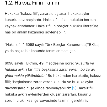
1.2. Haksız Fiilin Tanımı
Hukukta “haksız fiil”, zarara oluşturan hukuka aykırı
kusurlu davranışlardır. Haksız fiil, özel hukukta borcun
kaynaklarındandır. Haksız fiilin borçlar hukuku literatüre
has bir anlam kazandığı söylenebilir.
“Haksız fiil”, 6098 sayılı Türk Borçlar Kanununda(TBK’da)
ya da başka bir kanunda tanımlanmamıştır.
6098 sayılı TBK’nın, 49. maddesine göre: “
Kusurlu ve
hukuka aykırı bir fiille başkasına zarar veren, bu zararı
gidermekle yükümlüdür.”
Bu hükümden hareketle, haksız
fiili; “başkalarına zarar veren kusurlu ve hukuka aykırı
davranışlardır” şeklinde tanımlayabiliriz.
[5]
Haksız fiil,
hukuka aykırı eylemlerden oluşan zararları, kusurlu
sorumluluk ilkesi çerçevesinde tazmini gerektirir.