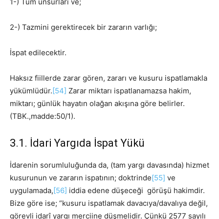
1-) Tüm unsurları ve;
2-) Tazmini gerektirecek bir zararın varlığı;
İspat edilecektir.
Haksız fiillerde zarar gören, zararı ve kusuru ispatlamakla
yükümlüdür.
[54]
Zarar miktarı ispatlanamazsa hakim,
miktarı; günlük hayatın olağan akışına göre belirler.
(TBK.,madde:50/1).
3.1. İdari Yargıda İspat Yükü
İdarenin sorumluluğunda da, (tam yargı davasında) hizmet
kusurunun ve zararın ispatının; doktrinde
[55]
ve
uygulamada,
[56]
iddia edene düşeceği görüşü hakimdir.
Bize göre ise; “kusuru ispatlamak davacıya/davalıya değil,
görevli idarî yargı merciine düşmelidir. Çünkü 2577 sayılı