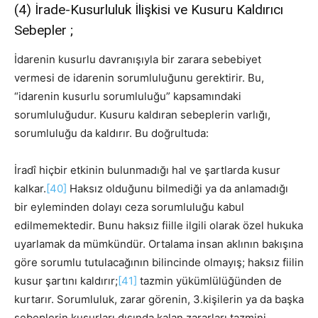
(4) İrade-Kusurluluk İlişkisi ve Kusuru Kaldırıcı
Sebepler ;
İdarenin kusurlu davranışıyla bir zarara sebebiyet
vermesi de idarenin sorumluluğunu gerektirir. Bu,
“idarenin kusurlu sorumluluğu” kapsamındaki
sorumluluğudur. Kusuru kaldıran sebeplerin varlığı,
sorumluluğu da kaldırır. Bu doğrultuda:
İradî hiçbir etkinin bulunmadığı hal ve şartlarda kusur
kalkar.
[40]
Haksız olduğunu bilmediği ya da anlamadığı
bir eyleminden dolayı ceza sorumluluğu kabul
edilmemektedir. Bunu haksız fiille ilgili olarak özel hukuka
uyarlamak da mümkündür. Ortalama insan aklının bakışına
göre sorumlu tutulacağının bilincinde olmayış; haksız fiilin
kusur şartını kaldırır;
[41]
tazmin yükümlülüğünden de
kurtarır. Sorumluluk, zarar görenin, 3.kişilerin ya da başka
sebeplerin kusurları dışında kalan zararları tazmini