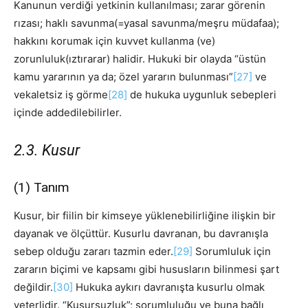
Kanunun verdiği yetkinin kullanılması; zarar görenin
rızası; haklı savunma(=yasal savunma/meşru müdafaa);
hakkını korumak için kuvvet kullanma (ve)
zorunluluk(ıztırarar) halidir. Hukuki bir olayda “üstün
kamu yararının ya da; özel yararın bulunması”
[27]
ve
vekaletsiz iş görme
[28]
de hukuka uygunluk sebepleri
içinde addedilebilirler.
2.3. Kusur
(1) Tanım
Kusur, bir fiilin bir kimseye yüklenebilirliğine ilişkin bir
dayanak ve ölçüttür. Kusurlu davranan, bu davranışla
sebep olduğu zararı tazmin eder.
[29]
Sorumluluk için
zararın biçimi ve kapsamı gibi hususların bilinmesi şart
değildir.
[30]
Hukuka aykırı davranışta kusurlu olmak
yeterlidir. “Kusursuzluk”; sorumluluğu ve buna bağlı