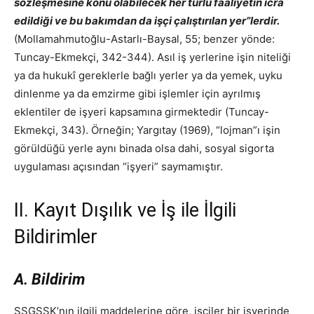
sözleşmesine konu olabilecek her türlü faaliyetin icra
edildiği ve bu bakımdan da işçi çalıştırılan yer”lerdir.
(Mollamahmutoğlu-Astarlı-Baysal, 55; benzer yönde:
Tuncay-Ekmekçi, 342-344). Asıl iş yerlerine işin niteliği
ya da hukukî gereklerle bağlı yerler ya da yemek, uyku
dinlenme ya da emzirme gibi işlemler için ayrılmış
eklentiler de işyeri kapsamına girmektedir (Tuncay-
Ekmekçi, 343). Örneğin; Yargıtay (1969), “lojman”ı işin
görüldüğü yerle aynı binada olsa dahi, sosyal sigorta
uygulaması açısından “işyeri” saymamıştır.
II. Kayıt Dışılık ve İş ile İlgili
Bildirimler
A. Bildirim
SSGSSK’nın ilgili maddelerine göre, işçiler bir işyerinde