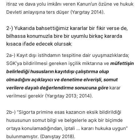
itiraz ve dava yolu imkânı veren Kanun’un özüne ve hukuk
Devleti anlayışına ters düşer (Yargıtay 2014).
2-) Yukarıda bahsettiğimiz kararlar bir fikir verse de,
bilhassa konumuzla bire bir uyumlu birkaç kararda
kısaca ifade edecek olursak:
2a-) Kayıt dışı istihdamın tespitine dair uyuşmazlıklarda;
SGK’ya bildirilmesi gereken işçilik miktarına ve
müfettişin
belirlediği hususların kayıtdışı çalıştırma olup
olmadığını açıklayıcı ve denetime elverişli, somut
verilere dayalı değerlendirme sonucuna göre
karar
verilmesi gerekir (Yargıtay 2013; 2014).
2b-) “Sigorta primine esas kazancın eksik bildirildiği
hususunun somut bilgi ve belgelerle açık bir biçimde
ortaya konulamadığından, iptali … kararı hukuka uygun”
bulunmamıştır. (Danıştay 2018).