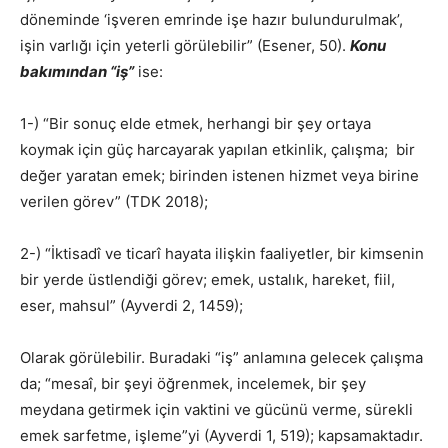
döneminde ‘işveren emrinde işe hazır bulundurulmak’,
işin varlığı için yeterli görülebilir” (Esener, 50).
Konu
bakımından “iş”
ise:
1-) “Bir sonuç elde etmek, herhangi bir şey ortaya
koymak için güç harcayarak yapılan etkinlik, çalışma; bir
değer yaratan emek; birinden istenen hizmet veya birine
verilen görev” (TDK 2018);
2-) “İktisadî ve ticarî hayata ilişkin faaliyetler, bir kimsenin
bir yerde üstlendiği görev; emek, ustalık, hareket, fiil,
eser, mahsul” (Ayverdi 2, 1459);
Olarak görülebilir. Buradaki “iş” anlamına gelecek çalışma
da; “mesaî, bir şeyi öğrenmek, incelemek, bir şey
meydana getirmek için vaktini ve gücünü verme, sürekli
emek sarfetme, işleme”yi (Ayverdi 1, 519); kapsamaktadır.