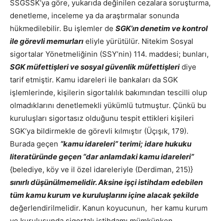
SSGSSK’ya göre, yukarıda değinilen cezalara soruşturma,
denetleme, inceleme ya da araştırmalar sonunda
hükmedilebilir. Bu işlemler de
SGK’ın denetim ve kontrol
ile görevli memurları
eliyle yürütülür. Nitekim Sosyal
sigortalar Yönetmeliğinin (SSY’nin) 114. maddesi; bunları,
SGK müfettişleri ve sosyal güvenlik müfettişleri
diye
tarif etmiştir. Kamu idareleri ile bankaları da SGK
işlemlerinde, kişilerin sigortalılık bakımından tescilli olup
olmadıklarını denetlemekli yükümlü tutmuştur. Çünkü bu
kuruluşları sigortasız olduğunu tespit ettikleri kişileri
SGK’ya bildirmekle de görevli kılmıştır (Üçışık, 179).
Burada geçen
“kamu idareleri” terimi; idare hukuku
literatüründe geçen “dar anlamdaki kamu idareleri”
{belediye, köy ve il özel idareleriyle (Derdiman, 215)}
sınırlı düşünülmemelidir. Aksine işçi istihdam edebilen
tüm kamu kurum ve kuruluşlarını içine alacak şekilde
değerlendirilmelidir. Kanun koyucunun, her kamu kurum
ve kuruluşunda sigortalı istihdamı mümkünken,