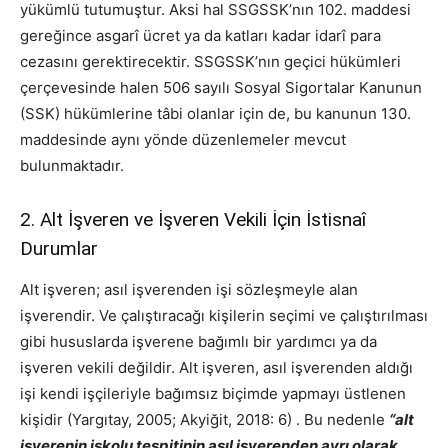
yükümlü tutumuştur. Aksi hal SSGSSK’nın 102. maddesi
gereğince asgarî ücret ya da katları kadar idarî para
cezasını gerektirecektir. SSGSSK’nın geçici hükümleri
çerçevesinde halen 506 sayılı Sosyal Sigortalar Kanunun
(SSK) hükümlerine tâbi olanlar için de, bu kanunun 130.
maddesinde aynı yönde düzenlemeler mevcut
bulunmaktadır.
2. Alt İşveren ve İşveren Vekili İçin İstisnaî
Durumlar
Alt işveren; asıl işverenden işi sözleşmeyle alan
işverendir. Ve çalıştıracağı kişilerin seçimi ve çalıştırılması
gibi hususlarda işverene bağımlı bir yardımcı ya da
işveren vekili değildir. Alt işveren, asıl işverenden aldığı
işi kendi işçileriyle bağımsız biçimde yapmayı üstlenen
kişidir (Yargıtay, 2005; Akyiğit, 2018: 6) . Bu nedenle
“alt
işverenin işkolu tespitinin asıl işverenden ayrı olarak