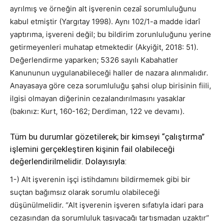
ayrılmış ve örneğin alt işverenin cezaî sorumluluğunu
kabul etmiştir (Yargıtay 1998). Aynı 102/1-a madde idarî
yaptırıma, işvereni değil; bu bildirim zorunluluğunu yerine
getirmeyenleri muhatap etmektedir (Akyiğit, 2018: 51).
Değerlendirme yaparken; 5326 sayılı Kabahatler
Kanununun uygulanabileceği haller de nazara alınmalıdır.
Anayasaya göre ceza sorumluluğu şahsi olup birisinin fiili,
ilgisi olmayan diğerinin cezalandırılmasını yasaklar
(bakınız: Kurt, 160-162; Derdiman, 122 ve devamı).
Tüm bu durumlar gözetilerek; bir kimseyi “çalıştırma”
işlemini gerçekleştiren kişinin fail olabileceği
değerlendirilmelidir. Dolayısıyla:
1-) Alt işverenin işçi istihdamını bildirmemek gibi bir
suçtan bağımsız olarak sorumlu olabileceği
düşünülmelidir. “Alt işverenin işveren sıfatıyla idari para
cezasından da sorumluluk taşıyacağı tartışmadan uzaktır”