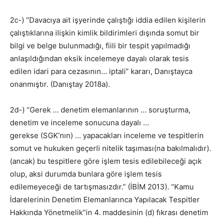
2c-) “Davacıya ait işyerinde çalıştığı iddia edilen kişilerin
çalıştıklarına ilişkin kimlik bildirimleri dışında somut bir
bilgi ve belge bulunmadığı, fiili bir tespit yapılmadığı
anlaşıldığından eksik incelemeye dayalı olarak tesis
edilen idari para cezasının… iptali” kararı, Danıştayca
onanmıştır. (Danıştay 2018a).
2d-) “Gerek … denetim elemanlarının … soruşturma,
denetim ve inceleme sonucuna dayalı …
gerekse (SGK’nın) … yapacakları inceleme ve tespitlerin
somut ve hukuken geçerli nitelik taşıması(na bakılmalıdır).
(ancak) bu tespitlere göre işlem tesis edilebileceği açık
olup, aksi durumda bunlara göre işlem tesis
edilemeyeceği de tartışmasızdır.” (İBİM 2013). “Kamu
İdarelerinin Denetim Elemanlarınca Yapılacak Tespitler
Hakkında Yönetmelik”in 4. maddesinin (d) fıkrası denetim