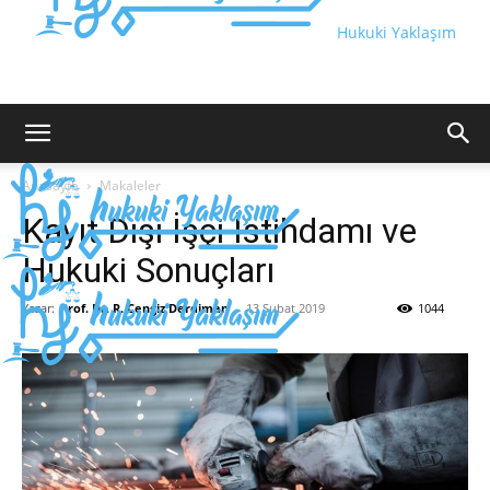
Hukuki Yaklaşım
Anasayfa
Makaleler
Kayıt Dışı İşçi İstihdamı ve
Hukuki Sonuçları
Yazar:
Prof. Dr. R. Cengiz Derdiman
-
13 Şubat 2019
1044