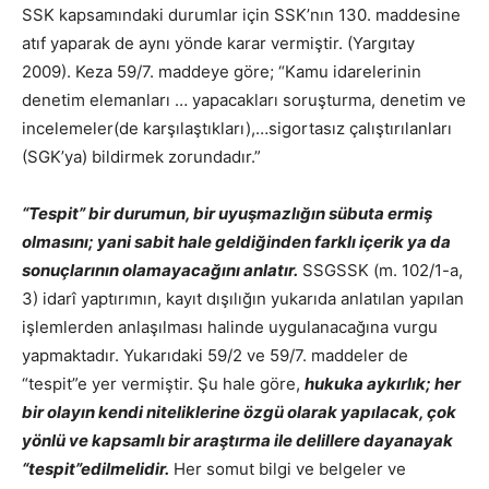
SSK kapsamındaki durumlar için SSK’nın 130. maddesine
atıf yaparak de aynı yönde karar vermiştir. (Yargıtay
2009). Keza 59/7. maddeye göre; “Kamu idarelerinin
denetim elemanları … yapacakları soruşturma, denetim ve
incelemeler(de karşılaştıkları),…sigortasız çalıştırılanları
(SGK’ya) bildirmek zorundadır.”
“Tespit” bir durumun, bir uyuşmazlığın sübuta ermiş
olmasını; yani sabit hale geldiğinden farklı içerik ya da
sonuçlarının olamayacağını anlatır.
SSGSSK (m. 102/1-a,
3) idarî yaptırımın, kayıt dışılığın yukarıda anlatılan yapılan
işlemlerden anlaşılması halinde uygulanacağına vurgu
yapmaktadır. Yukarıdaki 59/2 ve 59/7. maddeler de
“tespit”e yer vermiştir. Şu hale göre,
hukuka aykırlık; her
bir olayın kendi niteliklerine özgü olarak yapılacak, çok
yönlü ve kapsamlı bir araştırma ile delillere dayanayak
“tespit”edilmelidir.
Her somut bilgi ve belgeler ve