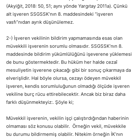
(Akyiğit, 2018: 50, 51; aynı yönde Yargıtay 2011a). Çünkü
alt işveren SSGSSK’nın 8. maddesindeki “işveren
vasfı”nıdan ayrık düşünülemez.
2-) İşveren vekilinin bildirim yapmamasında esas olan
müvekkili işverenin sorumlu olmasıdır. SSGSSK’nın 8.
maddesinde bildirim yükümlülüğünü işeverene yüklemesi
de bunu göstermektedir. Bu hüküm her halde cezaî
mesuliyetin işverene çıkacağı gibi bir sonuç çıkarmaya da
elverişlidir. Hal böyle olursa, cezayı ödeyen müvekkil
işveren, kendis sorumluluğunun olmadığı ölçüde işveren
vekiline burç rücu ettirebilecektir. Ancak biz biraz daha
farklı düşünmekteyiz:. Şöyle ki;
Müvekkil işverenin, vekilin işçi çalıştırdığından haberinin
olmaması söz konusu olabilir. Örneğin vekil, müvekkile
bu durumu bildirmemiş olabilir. Nitekim örneğin İK’nın