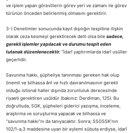
ve işlem yapan görevlilerin görev yeri ve zamanı ile görev
türünün önceden belirlenmiş olmasını gerektirir.
3-) Denetimler sonucunda kayıt dışılığın tespitine ilişkin
olarak ceza kesmeyi gerektirecek delil olsa bile
sadece,
gerekli işlemler yapılacak ve durumu tespit eden
tutanak düzenlenecektir.
“İdarî yaptırımlarda idarî usûller
geçerlidir.
Savunma hakkı, şüpheliye tanınması gereken hak olup
önemli ve bilhassa ânî ve hızlı davranılmasının gerekli
olduğu istisnaî haller dışında zorunluluk derecesinde
riyaeti gerektiren usûldür (bakınız: Derdiman, 125). Bu
doğrultuda, SGK, şüpheleri giderici yazışma, inceleme,
araştırma ve soruşturma yapacak ve bilhassa ve
“savunma hakkı”nı da tanıyacaktır. Sonra; SSGSSK’nın
102/1-a,3 maddesine uyan bir eylemi sübuta erdiyse, idarî