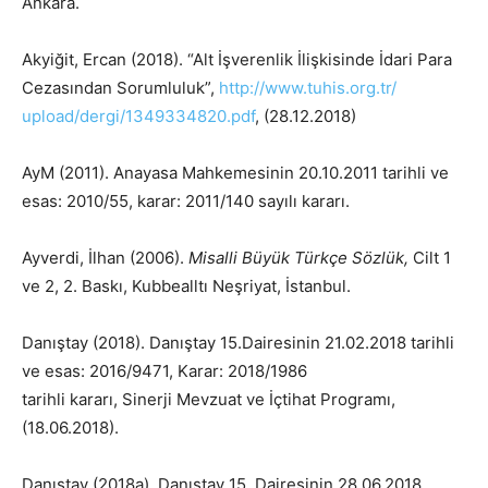
Ankara.
Akyiğit, Ercan (2018). “Alt İşverenlik İlişkisinde İdari Para
Cezasından Sorumluluk”,
http://www.tuhis.org.tr/
upload/dergi/1349334820.pdf
, (28.12.2018)
AyM (2011). Anayasa Mahkemesinin 20.10.2011 tarihli ve
esas: 2010/55, karar: 2011/140 sayılı kararı.
Ayverdi, İlhan (2006).
Misalli Büyük Türkçe Sözlük,
Cilt 1
ve 2, 2. Baskı, Kubbealltı Neşriyat, İstanbul.
Danıştay (2018). Danıştay 15.Dairesinin 21.02.2018 tarihli
ve esas: 2016/9471, Karar: 2018/1986
tarihli kararı, Sinerji Mevzuat ve İçtihat Programı,
(18.06.2018).
Danıştay (2018a). Danıştay 15. Dairesinin 28.06.2018