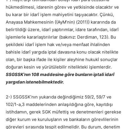
hükmedilmesi, idarenin görev ve yetkisinde olacaktır ve
bu karar bir idarî işlem mahiyetini taşıyacaktır. Çünkü,
Anayasa Mahkemesinin {(AyM’nin) (2011)} kararında da
belirtildiği üzere, idarî yaptırımlar, idare tarafından, idarî
işlemlerle kararlaştırılırlar (bakınız: Derdiman, 123). Bu
şekildeki idarî işlem hak ve/veya menfaat ihlalinden
bahisle idarî yargıda iptal davasına konu olacak nitelikte
olan, bir başka ifade ile kişiler aleyhine hukukî sonuçlar
doğuran kesin ve yürütülebilir nitelikteki işlemlerdir.
SSGSSK’nın 108 maddesine göre bunların iptali idarî
yargıdan istenebilmektedir.
2-) SSGSSK’nın yukarıda değindiğimiz 59/2, 59/7 ve
102/1-a,3 maddelerinden anlaşıldığına göre, kayıtdışı
istihdamın, gerek SGK müfettiş ve denetmenleri gerekse
diğer kurum ve kuruluşların ve bankaların görevlilerinin
görevleri sırasında tespit edilmelidir. Bu durum, denetim