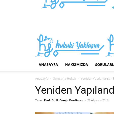
H
ANASAYFA
HAKKIMIZDA
SORULAR
Anasayfa
Sorularla Hukuk
Yeniden Yapılandırılan B
Yeniden Yapılandı
Yazar:
Prof. Dr. R. Cengiz Derdiman
-
21 Ağustos 2018