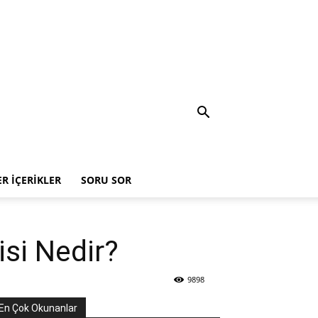
ER İÇERIKLER
SORU SOR
isi Nedir?
9898
En Çok Okunanlar