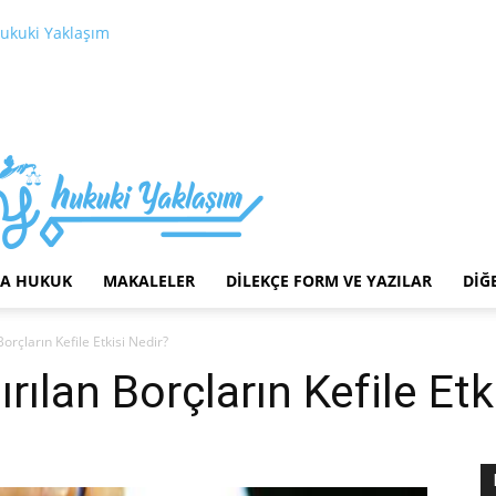
ukuki Yaklaşım
LA HUKUK
MAKALELER
DILEKÇE FORM VE YAZILAR
DIĞ
orçların Kefile Etkisi Nedir?
rılan Borçların Kefile Etk