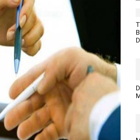
T
B
D
D
M