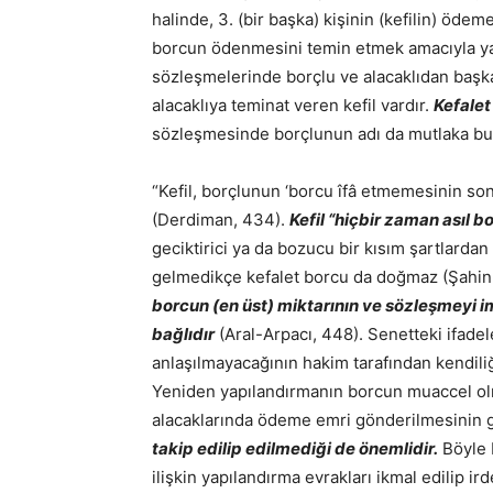
halinde, 3. (bir başka) kişinin (kefilin) öde
borcun ödenmesini temin etmek amacıyla yap
sözleşmelerinde borçlu ve alacaklıdan baş
alacaklıya teminat veren kefil vardır.
Kefalet
sözleşmesinde borçlunun adı da mutlaka bul
“Kefil, borçlunun ‘borcu îfâ etmemesinin son
(Derdiman, 434).
K
efil “hiçbir zaman asıl 
geciktirici ya da bozucu bir kısım şartlarda
gelmedikçe kefalet borcu da doğmaz (Şahin
borcun (en üst) miktarının ve sözleşmeyi 
bağlıdır
(Aral-Arpacı, 448). Senetteki ifadeler
anlaşılmayacağının hakim tarafından kendili
Yeniden yapılandırmanın borcun muaccel o
alacaklarında ödeme emri gönderilmesinin g
takip edilip edilmediği de önemlidir.
Böyle 
ilişkin yapılandırma evrakları ikmal edilip i