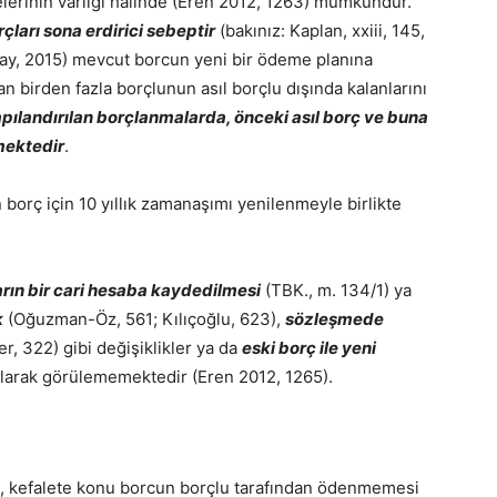
lerinin varlığı halinde (Eren 2012, 1263) mümkündür.
arı sona erdirici sebeptir
(bakınız: Kaplan, xxiii, 145,
ıtay, 2015) mevcut borcun yeni bir ödeme planına
 birden fazla borçlunun asıl borçlu dışında kalanlarını
pılandırılan borçlanmalarda, önceki asıl borç ve buna
rmektedir
.
borç için 10 yıllık zamanaşımı yenilenmeyle birlikte
arın bir cari hesaba kaydedilmesi
(TBK., m. 134/1) ya
k
(Oğuzman-Öz, 561; Kılıçoğlu, 623),
sözleşmede
, 322) gibi değişiklikler ya da
eski borç ile yeni
larak görülememektedir (Eren 2012, 1265).
ya, kefalete konu borcun borçlu tarafından ödenmemesi