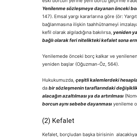
eski borcun yerine yeni borcu geçirme irade
Yenilenme sözleşmeye dayanan önceki borçl
147). Emsal yargı kararlarına göre (ör: Yarg
bağlanmasına ilişkin taahhütnameyi imzalayan
kefil olarak algıladığına bakılırsa,
yeniden ya
bağlı olarak feri nitelikteki kefalet sona e
Yenilemede önceki borç kalkar ve yenilenen 
yeniden başlar (Oğuzman-Öz, 564).
Hukukumuzda,
çeşitli kalemlerdeki hesapl
da
bir sözleşmenin taraflarındaki değişikli
alacağın azaltılması ya da artırılması
(Nomer
borcun aynı sebebe dayanması
yenileme o
(2) Kefalet
Kefalet, borçludan başka birisinin alacaklı