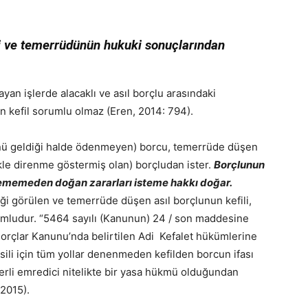
iti ve temerrüdünün hukuki sonuçlarından
ayan işlerde alacaklı ve asıl borçlu arasındaki
n kefil sorumlu olmaz (Eren, 2014: 794).
günü geldiği halde ödenmeyen) borcu, temerrüde düşen
 direnme göstermiş olan) borçludan ister.
Borçlunun
ememeden doğan zararları isteme hakkı doğar.
iği görülen ve temerrüde düşen asıl borçlunun kefili,
umludur. “5464 sayılı (Kanunun) 24 / son maddesine
 Borçlar Kanunu’nda belirtilen Adi Kefalet hükümlerine
hsili için tüm yollar denenmeden kefilden borcun ifası
rli emredici nitelikte bir yasa hükmü olduğundan
2015).