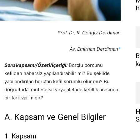
M
B
Prof. Dr. R. Cengiz Derdiman
han Derdiman
*
B
k
Soru kapsamı/Özeti/İçeriği:
Borçlu borcunu
kefilden habersiz yapılandırabilir mi? Bu şekilde
yapılandırılan borçtan kefil sorumlu olur mu? Bu
doğrultuda; müteselsil veya alelade kefillik arasında
bir fark var mıdır?
H
A. Kapsam ve Genel Bilgiler
S
1. Kapsam