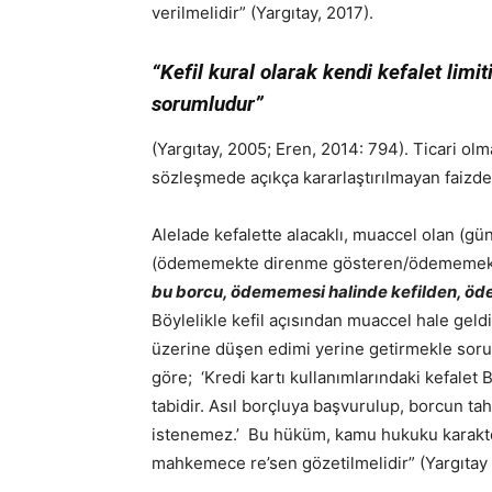
verilmelidir” (Yargıtay, 2017).
“Kefil kural olarak kendi kefalet lim
sorumludur”
(Yargıtay, 2005; Eren, 2014: 794). Ticari olm
sözleşmede açıkça kararlaştırılmayan faizde
Alelade kefalette alacaklı, muaccel olan (
(ödememekte direnme gösteren/ödememekle
bu borcu, ödememesi halinde kefilden, öd
Böylelikle kefil açısından muaccel hale geld
üzerine düşen edimi yerine getirmekle sor
göre; ‘Kredi kartı kullanımlarındaki kefalet
tabidir. Asıl borçluya başvurulup, borcun ta
istenemez.’ Bu hüküm, kamu hukuku karakte
mahkemece re’sen gözetilmelidir” (Yargıtay 