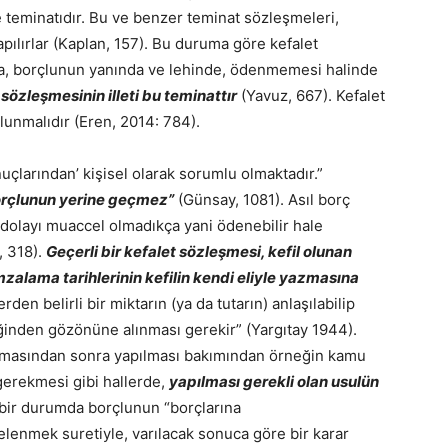
me teminatıdır. Bu ve benzer teminat sözleşmeleri,
ılırlar (Kaplan, 157). Bu duruma göre kefalet
ka, borçlunun yanında ve lehinde, ödenmemesi halinde
 sözleşmesinin illeti bu teminattır
(Yavuz, 667). Kefalet
unmalıdır (Eren, 2014: 784).
uçlarından’ kişisel olarak sorumlu olmaktadır.”
borçlunun yerine geçmez”
(Günsay, 1081). Asıl borç
n dolayı muaccel olmadıkça yani ödenebilir hale
, 318).
Geçerli bir kefalet sözleşmesi, kefil olunan
imzalama
tarihlerinin kefilin kendi eliyle yazmasına
den belirli bir miktarın (ya da tutarın) anlaşılabilip
ğinden gözönüne alınması gerekir” (Yargıtay 1944).
lmasından sonra yapılması bakımından örneğin kamu
erekmesi gibi hallerde,
yapılması gerekli olan usulün
bir durumda borçlunun “borçlarına
rdelenmek suretiyle, varılacak sonuca göre bir karar