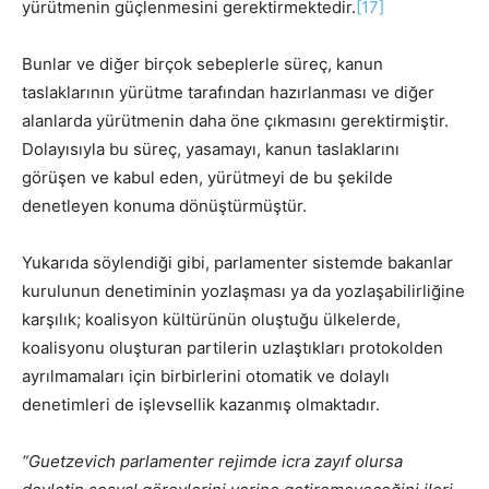
yürütmenin güçlenmesini gerektirmektedir.
[17]
Bunlar ve diğer birçok sebeplerle süreç, kanun
taslaklarının yürütme tarafından hazırlanması ve diğer
alanlarda yürütmenin daha öne çıkmasını gerektirmiştir.
Dolayısıyla bu süreç, yasamayı, kanun taslaklarını
görüşen ve kabul eden, yürütmeyi de bu şekilde
denetleyen konuma dönüştürmüştür.
Yukarıda söylendiği gibi, parlamenter sistemde bakanlar
kurulunun denetiminin yozlaşması ya da yozlaşabilirliğine
karşılık; koalisyon kültürünün oluştuğu ülkelerde,
koalisyonu oluşturan partilerin uzlaştıkları protokolden
ayrılmamaları için birbirlerini otomatik ve dolaylı
denetimleri de işlevsellik kazanmış olmaktadır.
“Guetzevich parlamenter rejimde icra zayıf olursa