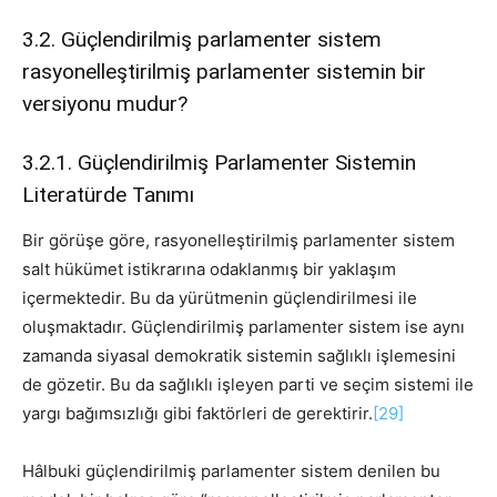
3.2. Güçlendirilmiş parlamenter sistem
rasyonelleştirilmiş parlamenter sistemin bir
versiyonu mudur?
3.2.1. Güçlendirilmiş Parlamenter Sistemin
Literatürde Tanımı
Bir görüşe göre, rasyonelleştirilmiş parlamenter sistem
salt hükümet istikrarına odaklanmış bir yaklaşım
içermektedir. Bu da yürütmenin güçlendirilmesi ile
oluşmaktadır. Güçlendirilmiş parlamenter sistem ise aynı
zamanda siyasal demokratik sistemin sağlıklı işlemesini
de gözetir. Bu da sağlıklı işleyen parti ve seçim sistemi ile
yargı bağımsızlığı gibi faktörleri de gerektirir.
[29]
Hâlbuki güçlendirilmiş parlamenter sistem denilen bu