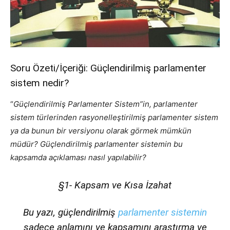
Soru Özeti/İçeriği: Güçlendirilmiş parlamenter
sistem nedir?
“
Güçlendirilmiş Parlamenter Sistem”in, parlamenter
sistem türlerinden rasyonelleştirilmiş parlamenter sistem
ya da bunun bir versiyonu olarak görmek mümkün
müdür? Güçlendirilmiş parlamenter sistemin bu
kapsamda açıklaması nasıl yapılabilir?
§1- Kapsam ve Kısa İzahat
Bu yazı, güçlendirilmiş
parlamenter sistemin
sadece anlamını ve kapsamını araştırma ve