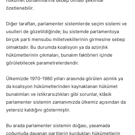
hükümet bunalımlarına sebep olması şeklinde
özetlenebilir.
Diğer taraftan, parlamenter sistemlerde seçim sistemi ve
usulleri de gözetildiğinde; bu sistemde parlamentoya
birçok parti mensubu milletvekillerinin girmesine sebep
olmaktadır. Bu durumda koalisyon ya da az(ın)lık
hükümetlerinin çıkmaları, bunalım faktörleri içinde
görülebilecek parametrelerdendir.
Ülkemizde 1970-1980 yılları arasında görülen azınlık ya
da koalisyon hükümetlerinden kaynaklanan hükümet
bunalımları ve istikrarsızlıkları gibi sorunlar, klâsik
parlamenter sistemin zamanımızda ülkemiz açısından da
yetersiz kaldığını göstermiştir.
Bu arada parlamenter sistemin doğası, yasamada
çoğunluğa dayanan partilerin kurdukları hükümetlerin