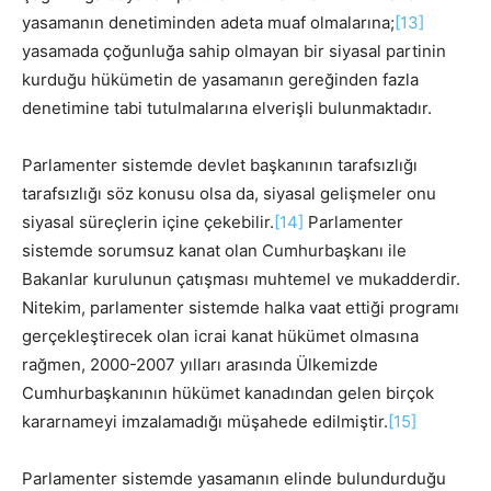
yasamanın denetiminden adeta muaf olmalarına;
[13]
yasamada çoğunluğa sahip olmayan bir siyasal partinin
kurduğu hükümetin de yasamanın gereğinden fazla
denetimine tabi tutulmalarına elverişli bulunmaktadır.
Parlamenter sistemde devlet başkanının tarafsızlığı
tarafsızlığı söz konusu olsa da, siyasal gelişmeler onu
siyasal süreçlerin içine çekebilir.
[14]
Parlamenter
sistemde sorumsuz kanat olan Cumhurbaşkanı ile
Bakanlar kurulunun çatışması muhtemel ve mukadderdir.
Nitekim, parlamenter sistemde halka vaat ettiği programı
gerçekleştirecek olan icrai kanat hükümet olmasına
rağmen, 2000-2007 yılları arasında Ülkemizde
Cumhurbaşkanının hükümet kanadından gelen birçok
kararnameyi imzalamadığı müşahede edilmiştir.
[15]
Parlamenter sistemde yasamanın elinde bulundurduğu