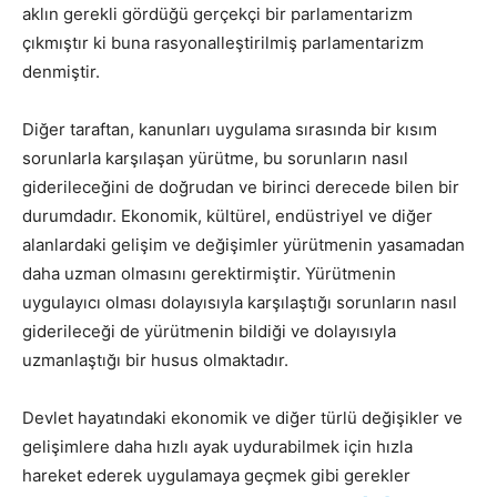
aklın gerekli gördüğü gerçekçi bir parlamentarizm
çıkmıştır ki buna rasyonalleştirilmiş parlamentarizm
denmiştir.
Diğer taraftan, kanunları uygulama sırasında bir kısım
sorunlarla karşılaşan yürütme, bu sorunların nasıl
giderileceğini de doğrudan ve birinci derecede bilen bir
durumdadır. Ekonomik, kültürel, endüstriyel ve diğer
alanlardaki gelişim ve değişimler yürütmenin yasamadan
daha uzman olmasını gerektirmiştir. Yürütmenin
uygulayıcı olması dolayısıyla karşılaştığı sorunların nasıl
giderileceği de yürütmenin bildiği ve dolayısıyla
uzmanlaştığı bir husus olmaktadır.
Devlet hayatındaki ekonomik ve diğer türlü değişikler ve
gelişimlere daha hızlı ayak uydurabilmek için hızla
hareket ederek uygulamaya geçmek gibi gerekler