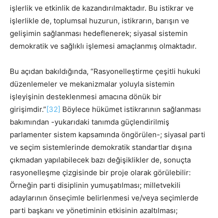
işlerlik ve etkinlik de kazandırılmaktadır. Bu istikrar ve
işlerlikle de, toplumsal huzurun, istikrarın, barışın ve
gelişimin sağlanması hedeflenerek; siyasal sistemin
demokratik ve sağlıklı işlemesi amaçlanmış olmaktadır.
Bu açıdan bakıldığında, “Rasyonelleştirme çeşitli hukuki
düzenlemeler ve mekanizmalar yoluyla sistemin
işleyişinin desteklenmesi amacına dönük bir
girişimdir.”
[32]
Böylece hükümet istikrarının sağlanması
bakımından -yukarıdaki tanımda güçlendirilmiş
parlamenter sistem kapsamında öngörülen-; siyasal parti
ve seçim sistemlerinde demokratik standartlar dışına
çıkmadan yapılabilecek bazı değişiklikler de, sonuçta
rasyonelleşme çizgisinde bir proje olarak görülebilir:
Örneğin parti disiplinin yumuşatılması; milletvekili
adaylarının önseçimle belirlenmesi ve/veya seçimlerde
parti başkanı ve yönetiminin etkisinin azaltılması;