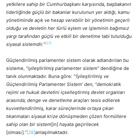
yetkilere sahip bir Cumhurbaşkanı karşısında, başbakanın
liderliğinde güçlü bir bakanlar kurulunun yer aldığı, kamu
yönetiminde açık ve hesap verebilir bir yönetimin geçerli
olduğu ve devletin her türlü eylem ve işleminin bağımsız
yargı tarafından güçlü ve etkili bir denetime tabi tutulduğu
[27]
siyasal sistemdir.”
Güçlendirilmiş parlamenter sistem olarak adlandırılan bu
sisteme,
“iyileştirilmiş parlamenter sistem”
dendiğine de
tanık olunmaktadır. Buna göre:
“‘İyileştirilmiş ve
Güçlendirilmiş Parlamenter Sistem’ den, “demokratik
rejimi ve hukuk devletini içselleştirmiş devlet organları
arasında, denge ve denetleme araçları tesis edilerek
kuvvetlendirilmiş, karar süreçlerinde ortaya çıkan
tıkanmaları siyasal krize dönüşmeden çözen formüllere
sahip olan bir sistem
[in]
hayata geçirilecek
[olması]
.”
[28]
anlaşılmaktadır.