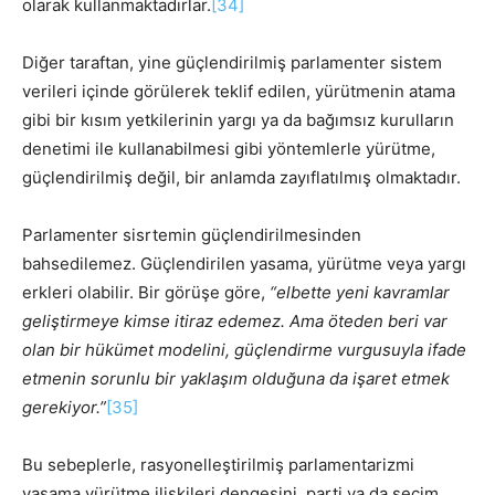
olarak kullanmaktadırlar.
[34]
Diğer taraftan, yine güçlendirilmiş parlamenter sistem
verileri içinde görülerek teklif edilen, yürütmenin atama
gibi bir kısım yetkilerinin yargı ya da bağımsız kurulların
denetimi ile kullanabilmesi gibi yöntemlerle yürütme,
güçlendirilmiş değil, bir anlamda zayıflatılmış olmaktadır.
Parlamenter sisrtemin güçlendirilmesinden
bahsedilemez. Güçlendirilen yasama, yürütme veya yargı
erkleri olabilir. Bir görüşe göre,
“elbette yeni kavramlar
geliştirmeye kimse itiraz edemez. Ama öteden beri var
olan bir hükümet modelini, güçlendirme vurgusuyla ifade
etmenin sorunlu bir yaklaşım olduğuna da işaret etmek
gerekiyor.”
[35]
Bu sebeplerle, rasyonelleştirilmiş parlamentarizmi
yasama yürütme ilişkileri dengesini, parti ya da seçim