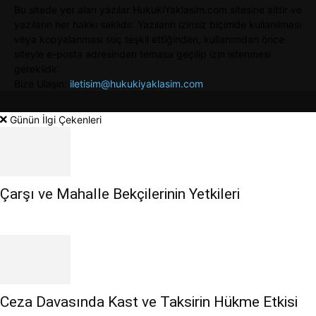
Bu sitede yer alan yazılar HukukiYaklasim.com sitesine aittir ve
yazıların her hakkı saklıdır. Yazıların izinsiz biçimde kullanılması
veya kopyalanması suç teşkil ettiğinden, kullanımdan önce
siteyle e-posta adresinden temasa geçilip izin istenmesi
gereklidir.
Bize Ulaşın:
iletisim@hukukiyaklasim.com
Günün İlgi Çekenleri
Çarşı ve Mahalle Bekçilerinin Yetkileri
Ceza Davasında Kast ve Taksirin Hükme Etkisi