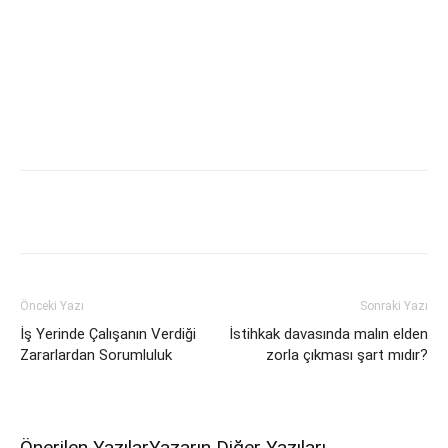
Facebook
X
WhatsApp
Linked
Önceki Yazı
Sonraki Yazı
İş Yerinde Çalışanın Verdiği
İstihkak davasında malın elden
Zararlardan Sorumluluk
zorla çıkması şart mıdır?
Önerilen Yazılar
Yazarın Diğer Yazıları