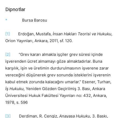
Dipnotlar
*
Bursa Barosu
[1]
Erdoğan, Mustafa,
İnsan Hakları Teorisi ve Hukuku,
Orion Yayınları, Ankara, 2011, sf. 120.
[2]
“Grev kararı almakla işçiler grev süresi içinde
işverenden ücret almamayı göze almaktadırlar. Buna
karşılık, işin ve üretimin durdurulmasının işverene zarar
vereceğini düşünerek grev sonunda isteklerini işverenin
kabul etmek zorunda kalacağını umarlar.” Esener, Turhan
,
İş Hukuku,
Yeniden Gözden Geçirilmiş 3. Bası, Ankara
Üniversitesi Hukuk Fakültesi Yayınları no: 432, Ankara,
1978, s. 596
[3]
Derdiman, R. Cengiz,
Anayasa Hukuku,
3. Baskı,