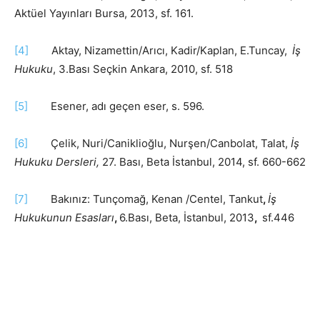
Aktüel Yayınları Bursa, 2013, sf. 161.
[4]
Aktay, Nizamettin/Arıcı, Kadir/Kaplan, E.Tuncay,
İş
Hukuku
, 3.Bası Seçkin Ankara, 2010, sf. 518
[5]
Esener, adı geçen eser, s. 596.
[6]
Çelik, Nuri/Caniklioğlu, Nurşen/Canbolat, Talat,
İş
Hukuku Dersleri,
27. Bası, Beta İstanbul, 2014, sf. 660-662
[7]
Bakınız: Tunçomağ, Kenan /Centel, Tankut
,
İş
Hukukunun Esasları
,
6.Bası, Beta, İstanbul, 2013
,
sf.446